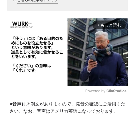
もっと読む
arrow_forward_ios
Powered by 
GliaStudios
M
※音声付き例文がありますので、発音の確認にご活用くだ
u
さい。なお、音声はアメリカ英語になっております。
t
e