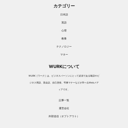
カテゴリー
日本語
英語
心理
教養
テクノロジー
マネー
WURKについて
WURK［ワーク］は、ビジネスパーソンにとって必須である敬語やビ
ジネス用語、英会話、自己啓発、弔事マナーなどが学べるWebメデ
ィアです。
記事一覧
運営会社
外部送信（オプトアウト）