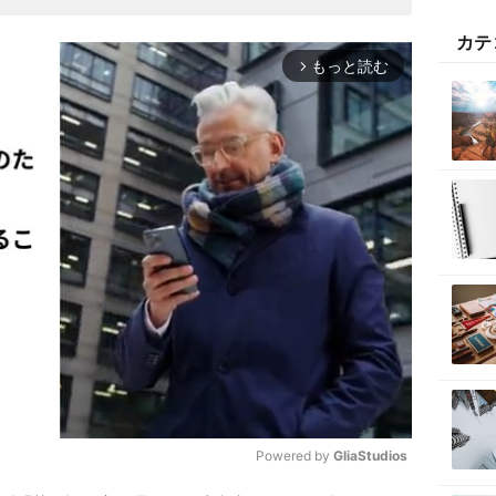
カテ
もっと読む
arrow_forward_ios
Powered by 
GliaStudios