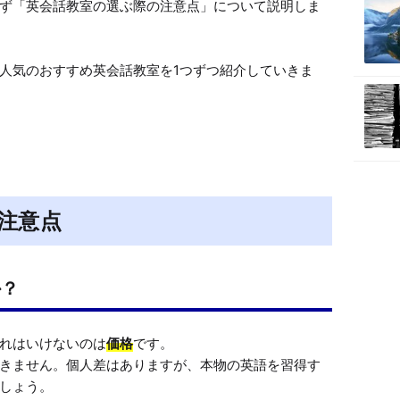
ず「英会話教室の選ぶ際の注意点」について説明しま
M
u
t
人気のおすすめ英会話教室を1つずつ紹介していきま
e
注意点
か？
れはいけないのは
価格
です。

きません。個人差はありますが、本物の英語を習得す
しょう。
