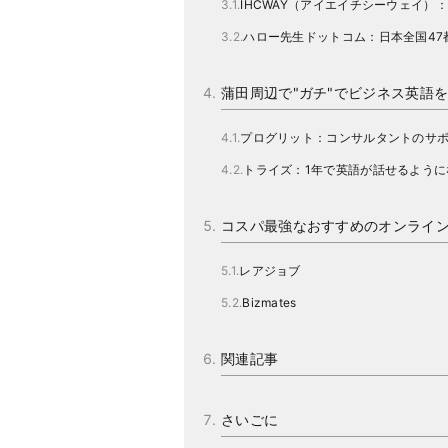
IHCWAY（アイエイチシーウェイ）
ハロー先生ドットコム：日本全国47
蒲田周辺で"ガチ"でビジネス英語
プログリット：コンサルタントのサ
トライズ：1年で英語が話せるように
コスパ最強なおすすめのオンライ
レアジョブ
Bizmates
関連記事
さいごに