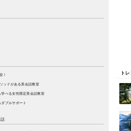
？
トレ
安！
メソッドがある英会話教室
ら学べる女性限定英会話教室
るダブルサポート
会話