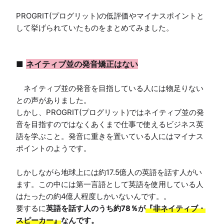
PROGRIT(プログリット)の低評価やマイナスポイントと
して挙げられていたものをまとめてみました。

■ 
ネイティブ並の発音矯正はない
　ネイティブ並の発音を目指している人には物足りない
との声がありました。

しかし、PROGRIT(プログリット)ではネイティブ並の発
音を目指すのではなくあくまで仕事で使えるビジネス英
語を学ぶこと。発音に重きを置いている人にはマイナス
ポイントのようです。

しかしながら地球上には約17.5億人の英語を話す人がい
ます。この中には第一言語として英語を使用している人
はたったの約4億人程度しかいないんです。。

要するに
英語を話す人のうち約78％が
『非ネイティブ・
スピーカー』
なんです。