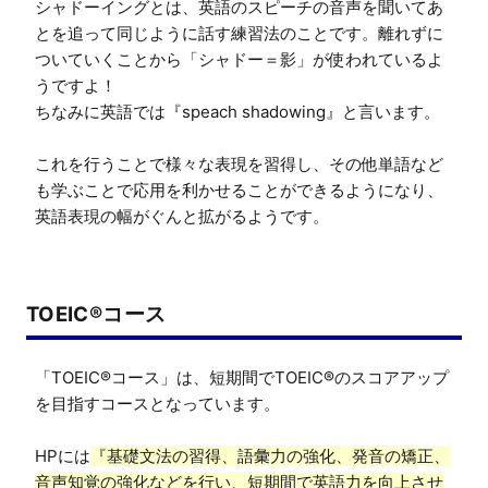
シャドーイングとは、英語のスピーチの音声を聞いてあ
とを追って同じように話す練習法のことです。離れずに
ついていくことから「シャドー＝影」が使われているよ
うですよ！

ちなみに英語では『speach shadowing』と言います。

これを行うことで様々な表現を習得し、その他単語など
も学ぶことで応用を利かせることができるようになり、
英語表現の幅がぐんと拡がるようです。
TOEIC®コース
「TOEIC®コース」は、短期間でTOEIC®のスコアアップ
を目指すコースとなっています。

HPには
『基礎文法の習得、語彙力の強化、発音の矯正、
音声知覚の強化などを行い、短期間で英語力を向上させ