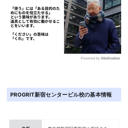
Powered by 
GliaStudios
M
u
t
e
PROGRIT新宿センタービル校の基本情報