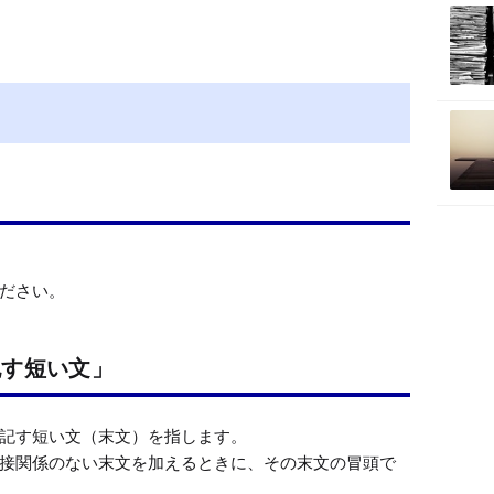
M
u
t
e
ださい。
記す短い文」
記す短い文（末文）を指します。

接関係のない末文を加えるときに、その末文の冒頭で