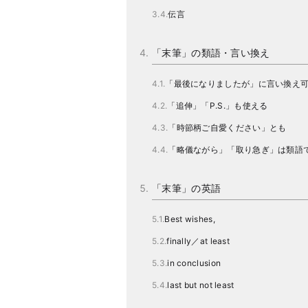
伝言
「末筆」の類語・言い換え
「最後になりましたが」に言い換え
「追伸」「P.S.」も使える
「時節柄ご自愛ください」とも
「略儀ながら」「取り急ぎ」は類語
「末筆」の英語
Best wishes,
finally／at least
in conclusion
last but not least