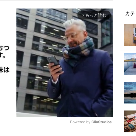
カテ
もっと読む
arrow_forward_ios
Powered by 
GliaStudios