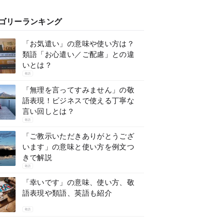
ゴリーランキング
「お気遣い」の意味や使い方は？
類語「お心遣い／ご配慮」との違
いとは？
敬語
「無理を言ってすみません」の敬
語表現！ビジネスで使える丁寧な
言い回しとは？
敬語
「ご教示いただきありがとうござ
います」の意味と使い方を例文つ
きで解説
敬語
「幸いです」の意味、使い方、敬
語表現や類語、英語も紹介
敬語