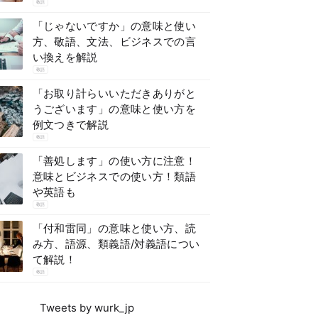
敬語
「じゃないですか」の意味と使い
方、敬語、文法、ビジネスでの言
い換えを解説
敬語
「お取り計らいいただきありがと
うございます」の意味と使い方を
例文つきで解説
敬語
「善処します」の使い方に注意！
意味とビジネスでの使い方！類語
や英語も
敬語
「付和雷同」の意味と使い方、読
み方、語源、類義語/対義語につい
て解説！
敬語
Tweets by wurk_jp