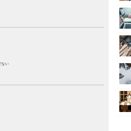
可
でない