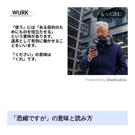
もっと読む
arrow_forward_ios
Powered by 
GliaStudios
M
u
t
e
「恐縮ですが」の意味と読み方