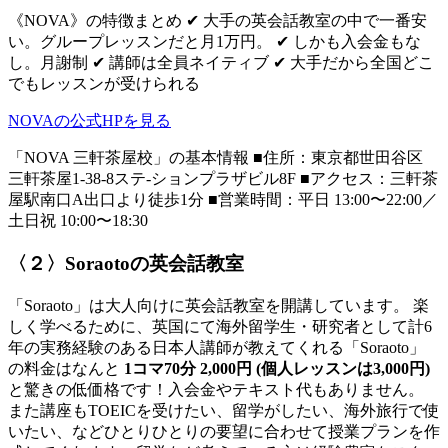
《NOVA》の特徴まとめ ✔ 大手の英会話教室の中で一番安
い。グループレッスンだと月1万円。 ✔ しかも入会金もな
し。月謝制 ✔ 講師は全員ネイティブ ✔ 大手だから全国どこ
でもレッスンが受けられる
NOVAの公式HPを見る
「NOVA 三軒茶屋校」の基本情報 ■住所：東京都世田谷区
三軒茶屋1-38-8ステ-ションプラザビル8F ■アクセス：三軒茶
屋駅南口A出口より徒歩1分 ■営業時間：平日 13:00〜22:00／
土日祝 10:00〜18:30
〈２〉Soraotoの英会話教室
「Soraoto」は大人向けに英会話教室を開講しています。 楽
しく学べるために、英国にて海外留学生・研究者として計6
年の実務経験のある日本人講師が教えてくれる「Soraoto」
の料金はなんと
1コマ70分 2,000円 (個人レッスンは3,000円)
と驚きの低価格です！入会金やテキスト代もありません。
また講座もTOEICを受けたい、留学がしたい、海外旅行で使
いたい、などひとりひとりの要望に合わせて授業プランを作