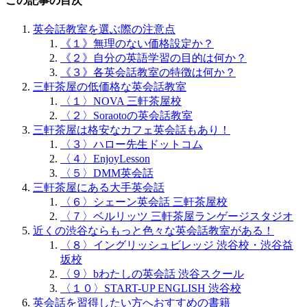
この記事の目次
英会話教室を選ぶ際の注意点
《１》無理のない価格設定か？
《２》自分の英語学習の目的は何か？
《３》各英会話教室の特徴は何か？
三軒茶屋の低価格な英会話教室
〈１〉NOVA 三軒茶屋校
〈２〉Soraotoの英会話教室
三軒茶屋は格安なカフェ英会話もあり！
〈３〉ハロー先生ドットコム
〈４〉EnjoyLesson
〈５〉DMM英会話
三軒茶屋にある大手英会話
〈６〉シェーン英会話 三軒茶屋校
〈７〉ベルリッツ 三軒茶屋ランゲージスタジオ
近くの渋谷ならもっと色々な英会話教室がある！
〈８〉イングリッシュビレッジ 渋谷校・渋谷益
坂校
〈９〉bわたしの英会話 渋谷スクール
〈１０〉START-UP ENGLISH 渋谷校
英会話を習得したい方へおすすめの書籍