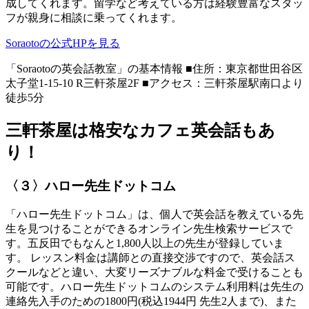
成してくれます。留学など考えている方は経験豊富なスタッ
フが親身に相談に乗ってくれます。
Soraotoの公式HPを見る
「Soraotoの英会話教室」の基本情報 ■住所：東京都世田谷区
太子堂1-15-10 R三軒茶屋2F ■アクセス：三軒茶屋駅南口より
徒歩5分
三軒茶屋は格安なカフェ英会話もあ
り！
〈３〉ハロー先生ドットコム
「ハロー先生ドットコム」は、個人で英会話を教えている先
生を見つけることができるオンライン先生検索サービスで
す。五反田でもなんと1,800人以上の先生が登録していま
す。 レッスン料金は講師との直接交渉ですので、英会話ス
クールなどと違い、大変リーズナブルな料金で受けることも
可能です。ハロー先生ドットコムのシステム利用料は先生の
連絡先入手のための1800円(税込1944円 先生2人まで)、また