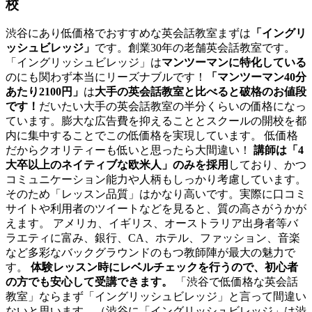
校
渋谷にあり低価格でおすすめな英会話教室まずは
「イングリ
ッシュビレッジ」
です。創業30年の老舗英会話教室です。
「イングリッシュビレッジ」は
マンツーマンに特化している
のにも関わず本当にリーズナブルです！
「マンツーマン40分
あたり2100円」
は
大手の英会話教室と比べると破格のお値段
です！
だいたい大手の英会話教室の半分くらいの価格になっ
ています。膨大な広告費を抑えることとスクールの開校を都
内に集中することでこの低価格を実現しています。 低価格
だからクオリティーも低いと思ったら大間違い！
講師は「4
大卒以上のネイティブな欧米人」のみを採用
しており、かつ
コミュニケーション能力や人柄もしっかり考慮しています。
そのため「レッスン品質」はかなり高いです。実際に口コミ
サイトや利用者のツイートなどを見ると、質の高さがうかが
えます。 アメリカ、イギリス、オーストラリア出身者等バ
ラエティに富み、銀行、CA、ホテル、ファッション、音楽
など多彩なバックグラウンドのもつ教師陣が最大の魅力で
す。
体験レッスン時にレベルチェックを行うので、初心者
の方でも安心して受講できます。
「渋谷で低価格な英会話
教室」ならまず「イングリッシュビレッジ」と言って間違い
ないと思います。（渋谷に「イングリッシュビレッジ」は渋