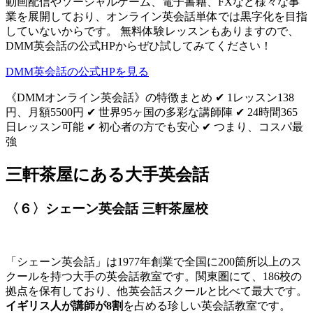
動画配信やソーシャルゲーム、電子書籍、FXなど様々な事
業を展開しており、オンライン英会話単体では黒字化を目指
していないからです。 無料体験レッスンもありますので、
DMM英会話の公式HPからぜひ試してみてください！
DMM英会話の公式HPを見る
《DMMオンライン英会話》の特徴まとめ ✔ 1レッスン138
円、月額5500円 ✔ 世界95ヶ国の多彩な講師陣 ✔ 24時間365
日レッスン可能 ✔ 初心者の方でも安心 ✔ つまり、コスパ最
強
三軒茶屋にある大手英会話
〈６〉シェーン英会話 三軒茶屋校
「シェーン英会話」は1977年創業で全国に200箇所以上のス
クールを持つ大手の英会話教室です。関東圏にて、186校の
拠点を保有しており、他英会話スクールと比べて最大です。
イギリス人が講師が8割
を占める珍しい英会話教室です。