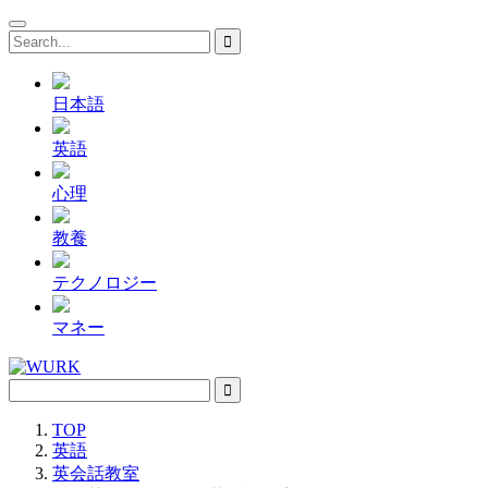
日本語
英語
心理
教養
テクノロジー
マネー
TOP
英語
英会話教室