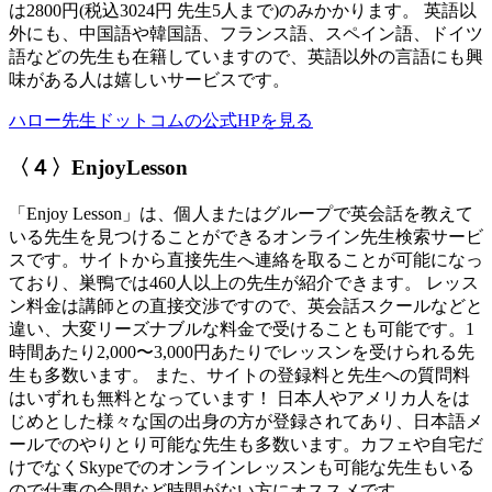
は2800円(税込3024円 先生5人まで)のみかかります。 英語以
外にも、中国語や韓国語、フランス語、スペイン語、ドイツ
語などの先生も在籍していますので、英語以外の言語にも興
味がある人は嬉しいサービスです。
ハロー先生ドットコムの公式HPを見る
〈４〉EnjoyLesson
「Enjoy Lesson」は、個人またはグループで英会話を教えて
いる先生を見つけることができるオンライン先生検索サービ
スです。サイトから直接先生へ連絡を取ることが可能になっ
ており、巣鴨では460人以上の先生が紹介できます。 レッス
ン料金は講師との直接交渉ですので、英会話スクールなどと
違い、大変リーズナブルな料金で受けることも可能です。1
時間あたり2,000〜3,000円あたりでレッスンを受けられる先
生も多数います。 また、サイトの登録料と先生への質問料
はいずれも無料となっています！ 日本人やアメリカ人をは
じめとした様々な国の出身の方が登録されてあり、日本語メ
ールでのやりとり可能な先生も多数います。カフェや自宅だ
けでなくSkypeでのオンラインレッスンも可能な先生もいる
ので仕事の合間など時間がない方にオススメです。