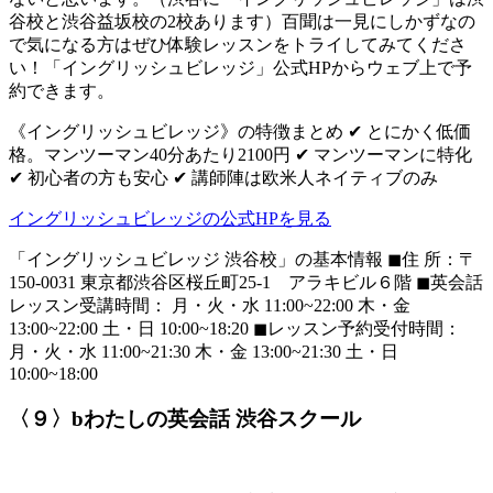
谷校と渋谷益坂校の2校あります）百聞は一見にしかずなの
で気になる方はぜひ体験レッスンをトライしてみてくださ
い！「イングリッシュビレッジ」公式HPからウェブ上で予
約できます。
《イングリッシュビレッジ》の特徴まとめ ✔ とにかく低価
格。マンツーマン40分あたり2100円 ✔ マンツーマンに特化
✔ 初心者の方も安心 ✔ 講師陣は欧米人ネイティブのみ
イングリッシュビレッジの公式HPを見る
「イングリッシュビレッジ 渋谷校」の基本情報 ◼住 所：〒
150-0031 東京都渋谷区桜丘町25-1 アラキビル６階 ◼英会話
レッスン受講時間： 月・火・水 11:00~22:00 木・金
13:00~22:00 土・日 10:00~18:20 ◼レッスン予約受付時間：
月・火・水 11:00~21:30 木・金 13:00~21:30 土・日
10:00~18:00
〈９〉bわたしの英会話 渋谷スクール