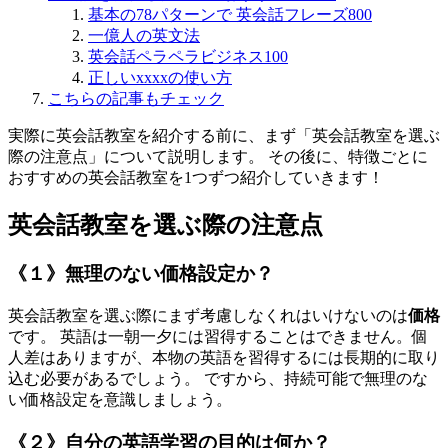
基本の78パターンで 英会話フレーズ800
一億人の英文法
英会話ペラペラビジネス100
正しいxxxxの使い方
こちらの記事もチェック
実際に英会話教室を紹介する前に、まず「英会話教室を選ぶ
際の注意点」について説明します。 その後に、特徴ごとに
おすすめの英会話教室を1つずつ紹介していきます！
英会話教室を選ぶ際の注意点
《１》無理のない価格設定か？
英会話教室を選ぶ際にまず考慮しなくれはいけないのは
価格
です。 英語は一朝一夕には習得することはできません。個
人差はありますが、本物の英語を習得するには長期的に取り
込む必要があるでしょう。 ですから、持続可能で無理のな
い価格設定を意識しましょう。
《２》自分の英語学習の目的は何か？