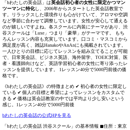
「bわたしの英会話」は
英会話初心者の女性に限定かつマン
ツーマンに特化
し、2006年からスタートした英会話教室で
す。リラックスした環境作りも心がけていて、アロマや空調
など季節に合わせて調整しています。女性が安心して通える
のが嬉しいですよね。各スクールに内装にテーマがあり、渋
谷スクールは「Luxe」つまり「豪華」がテーマです。 もち
ろんレッスン内容も充実しています。口コミ・マスコミから
満足度が高く、雑誌HanakoやAnAnにも掲載されています。
一人ひとりの目標に応じてレッスンを組み立てることが可能
で、日常英会話、ビジネス英語、海外留学、TOEIC対策、医
者・看護師向けなど、英語学習初心者の女性に寄り添ったレ
ッスンを提供しています。 1レッスン40分で5000円前後の価
格です。
《bわたしの英会話》の特徴まとめ ✔ 初心者の女性に限定し
ている ✔ 個人の目標と希望によってレッスンをカスタムで
きる ✔ 価格は英会話教室の中では平均より少し安いという
感じ。1レッスン40分で5000円前後
bわたしの英会話の公式HPを見る
「bわたしの英会話 渋谷スクール」の基本情報 ◼住所：東京