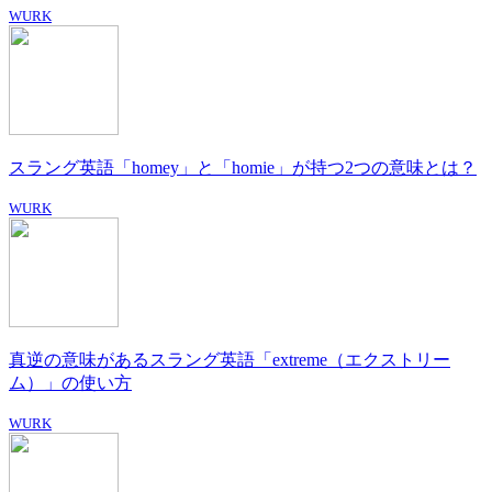
WURK
スラング英語「homey」と「homie」が持つ2つの意味とは？
WURK
真逆の意味があるスラング英語「extreme（エクストリー
ム）」の使い方
WURK