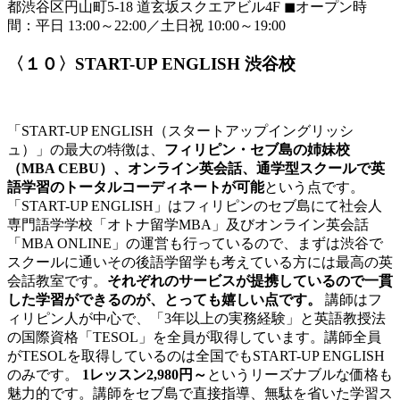
都渋谷区円山町5-18 道玄坂スクエアビル4F ◼オープン時
間：平日 13:00～22:00／土日祝 10:00～19:00
〈１０〉START-UP ENGLISH 渋谷校
「START-UP ENGLISH（スタートアップイングリッシ
ュ）」の最大の特徴は、
フィリピン・セブ島の姉妹校
（MBA CEBU）、オンライン英会話、通学型スクールで英
語学習のトータルコーディネートが可能
という点です。
「START-UP ENGLISH」はフィリピンのセブ島にて社会人
専門語学学校「オトナ留学MBA」及びオンライン英会話
「MBA ONLINE」の運営も行っているので、まずは渋谷で
スクールに通いその後語学留学も考えている方には最高の英
会話教室です。
それぞれのサービスが提携しているので一貫
した学習ができるのが、とっても嬉しい点です。
講師はフ
ィリピン人が中心で、「3年以上の実務経験」と英語教授法
の国際資格「TESOL」を全員が取得しています。講師全員
がTESOLを取得しているのは全国でもSTART-UP ENGLISH
のみです。
1レッスン2,980円～
というリーズナブルな価格も
魅力的です。講師をセブ島で直接指導、無駄を省いた学習ス