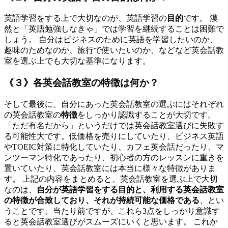
英語学習をする上で大切なのが、英語学習の
目的
です。 漠
然と「英語勉強しなきゃ」では学習を継続することは困難で
しょう。 自分はビジネスのために英語を学習したいのか、
趣味のためなのか、旅行で使いたいのか、などなど英会話教
室を選ぶ上でも大切な基準になります。
《３》各英会話教室の特徴は何か？
そして最後に、自分にあった英会話教室の選ぶにはそれぞれ
の英会話教室の
特徴
をしっかり認識することが大切です。
「ただ有名だから」というだけでは英会話教室選びに失敗す
る可能性大です。低価格を売りにしていたり、ビジネス英語
やTOEIC対策に特化していたり、カフェ英会話だったり、マ
ンツーマン特化であったり、初心者の方のレッスンに重きを
置いていたり、英会話教室には本当に様々な特徴がありま
す。 上記の内容をまとめると、英会話教室を選ぶ上で大切
なのは、
自分が英語学習をする目的と、利用する英会話教室
の特徴が合致しており、それが持続可能な価格である
、とい
うことです。当たり前ですが、これら3点をしっかり意識す
ると英会話教室選びがスムーズにいくと思います。 これか