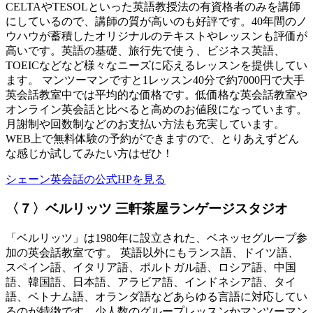
CELTAやTESOLといった英語教授法の有資格者のみを講師
にしているので、講師の質が高いのも好評です。40年間のノ
ウハウが蓄積したオリジナルのテキストやレッスンも評価が
高いです。英語の基礎、旅行先で使う、ビジネス英語、
TOEICなどなど様々なニーズに応えるレッスンを提供してい
ます。 マンツーマンですと1レッスン40分で約7000円で大手
英会話教室中では平均的な価格です。低価格な英会話教室や
オンライン英会話と比べると高めのお値段になっています。
月謝制や回数制などのお支払い方法も充実しています。
WEB上で無料体験の予約ができますので、とりあえずどん
な感じか試してみたい方はぜひ！
シェーン英会話の公式HPを見る
〈７〉ベルリッツ 三軒茶屋ランゲージスタジオ
「ベルリッツ」は1980年に設立された、ベネッセグループ参
加の英会話教室です。 英語以外にもランス語、ドイツ語、
スペイン語、イタリア語、ポルトガル語、ロシア語、中国
語、韓国語、日本語、アラビア語、インドネシア語、タイ
語、ベトナム語、オランダ語などあらゆる言語に対応してい
るのが特徴です。少人数のグループレッスンかマンツーマン