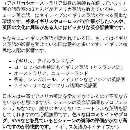
（アメリカやオーストラリア出身の講師も在籍しています）
英会話教室のほとんどがアメリカ英語を教えている中、「シ
ェーン英会話」はネイティブのイギリス英語が学べる貴重な
環境です。
将来イギリスやヨーロッパで仕事がしたい人や、
英国の文化に興味がある人にはピッタリな英会話教室です。
ちなみに... イギリス英語が話されている国、もしくはイギリ
ス英語の影響を受けている国は意外と多いです。イギリス植
民地支配の影響です。
イギリス、アイルランドなど
ヨーロッパの共通語もイギリス英語（とフランス語）
オーストラリア、ニュージーランド
香港、シンガポール、フィリピンなどアジアの英語圏
ナイジェリアなどアフリカ諸国の英語圏
日本人は中高でアメリカ英語を学んできているので不安な方
もいるかと思いますが、シェーンの英会話講師もプロフェッ
ショナルなので、訛りのキツくないニュートラルな英語を話
してくれますので心配無用です。
色々な口コミサイトやブロ
グ、SNSなどを見ているとシェーンの講師の評価がかなり高
いですのが特徴的です。
イギリス英語のネイティブかつ