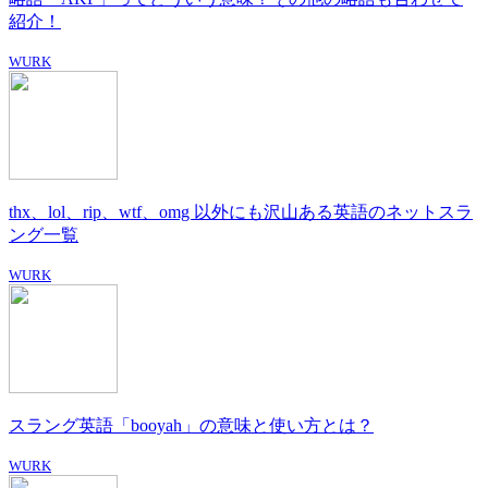
紹介！
WURK
thx、lol、rip、wtf、omg 以外にも沢山ある英語のネットスラ
ング一覧
WURK
スラング英語「booyah」の意味と使い方とは？
WURK