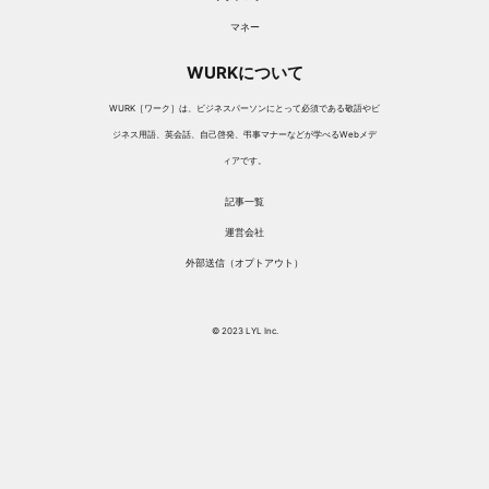
マネー
WURKについて
WURK［ワーク］は、ビジネスパーソンにとって必須である敬語やビ
ジネス用語、英会話、自己啓発、弔事マナーなどが学べるWebメデ
ィアです。
記事一覧
運営会社
外部送信（オプトアウト）
© 2023 LYL Inc.