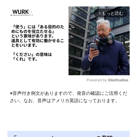
もっと読む
arrow_forward_ios
Powered by 
GliaStudios
M
※音声付き例文がありますので、発音の確認にご活用くだ
u
さい。なお、音声はアメリカ英語になっております。
t
e