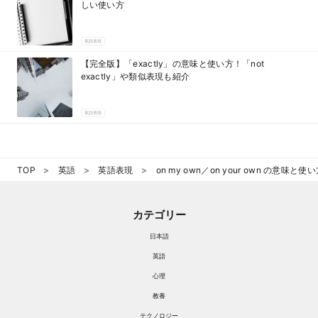
しい使い方
英語表現
【完全版】「exactly」の意味と使い方！「not
exactly」や類似表現も紹介
英語表現
TOP
英語
英語表現
on my own／on your own の意味と使い
カテゴリー
日本語
英語
心理
教養
テクノロジー