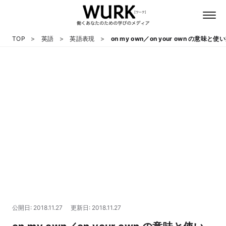
TOP
英語
英語表現
on my own／on your own の意味と使
日本語
英語
心理
教養
テクノロジー
公開日: 2018.11.27
更新日: 2018.11.27