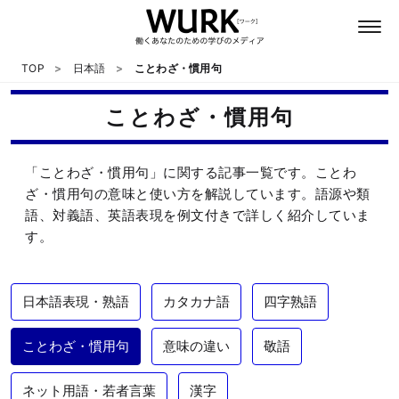
TOP
日本語
ことわざ・慣用句
ことわざ・慣用句
日本語
「ことわざ・慣用句」に関する記事一覧です。ことわ
英語
ざ・慣用句の意味と使い方を解説しています。語源や類
語、対義語、英語表現を例文付きで詳しく紹介していま
す。
心理
教養
日本語表現・熟語
カタカナ語
四字熟語
テクノロジー
ことわざ・慣用句
意味の違い
敬語
ネット用語・若者言葉
漢字