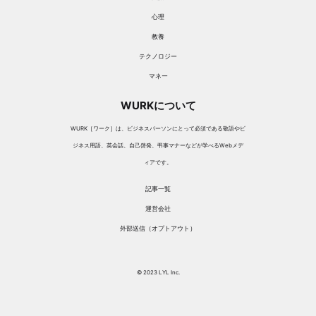
心理
教養
テクノロジー
マネー
WURKについて
WURK［ワーク］は、ビジネスパーソンにとって必須である敬語やビ
ジネス用語、英会話、自己啓発、弔事マナーなどが学べるWebメデ
ィアです。
記事一覧
運営会社
外部送信（オプトアウト）
© 2023 LYL Inc.