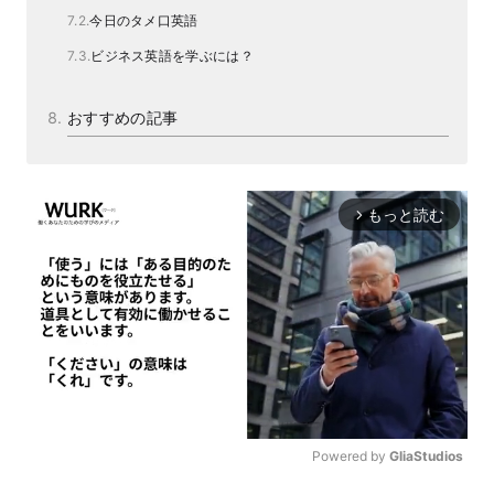
今日のタメ口英語
ビジネス英語を学ぶには？
おすすめの記事
もっと読む
arrow_forward_ios
Powered by 
GliaStudios