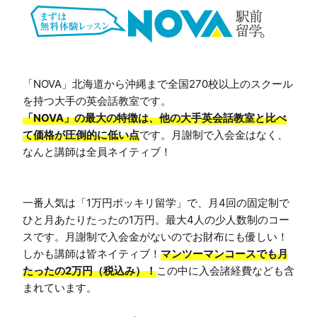
「NOVA」北海道から沖縄まで全国270校以上のスクール
「NOVA」の最大の特徴は、他の大手英会話教室と比べ
て価格が圧倒的に低い点
です。月謝制で入会金はなく、
なんと講師は全員ネイティブ！

一番人気は「1万円ポッキリ留学」で、月4回の固定制で
ひと月あたりたったの1万円。最大4人の少人数制のコー
スです。月謝制で入会金がないのでお財布にも優しい！
しかも講師は皆ネイティブ！
マンツーマンコースでも月
たったの2万円（税込み）！
この中に入会諸経費なども含
まれています。
