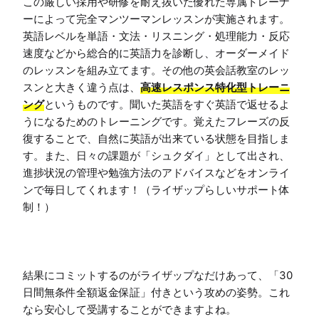
この厳しい採用や研修を耐え抜いた優れた専属トレーナ
ーによって完全マンツーマンレッスンが実施されます。
英語レベルを単語・文法・リスニング・処理能力・反応
速度などから総合的に英語力を診断し、オーダーメイド
のレッスンを組み立てます。その他の英会話教室のレッ
スンと大きく違う点は、
高速レスポンス特化型トレーニ
ング
というものです。聞いた英語をすぐ英語で返せるよ
うになるためのトレーニングです。覚えたフレーズの反
復することで、自然に英語が出来ている状態を目指しま
す。また、日々の課題が「シュクダイ」として出され、
進捗状況の管理や勉強方法のアドバイスなどをオンライ
ンで毎日してくれます！（ライザップらしいサポート体
制！）

結果にコミットするのがライザップなだけあって、「30
日間無条件全額返金保証」付きという攻めの姿勢。これ
なら安心して受講することができますよね。
