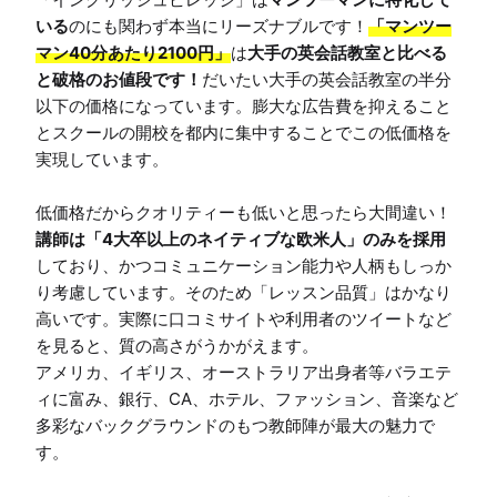
いる
のにも関わず本当にリーズナブルです！
「マンツー
マン40分あたり2100円」
は
大手の英会話教室と比べる
と破格のお値段です！
だいたい大手の英会話教室の半分
以下の価格になっています。膨大な広告費を抑えること
とスクールの開校を都内に集中することでこの低価格を
実現しています。

講師は「4大卒以上のネイティブな欧米人」のみを採用
しており、かつコミュニケーション能力や人柄もしっか
り考慮しています。そのため「レッスン品質」はかなり
高いです。実際に口コミサイトや利用者のツイートなど
を見ると、質の高さがうかがえます。

アメリカ、イギリス、オーストラリア出身者等バラエテ
ィに富み、銀行、CA、ホテル、ファッション、音楽など
多彩なバックグラウンドのもつ教師陣が最大の魅力で
す。
