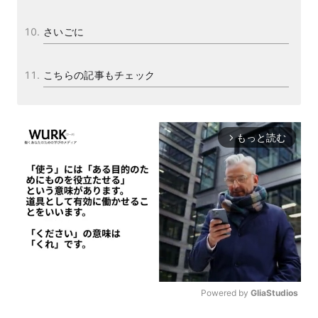
さいごに
こちらの記事もチェック
もっと読む
arrow_forward_ios
Powered by 
GliaStudios