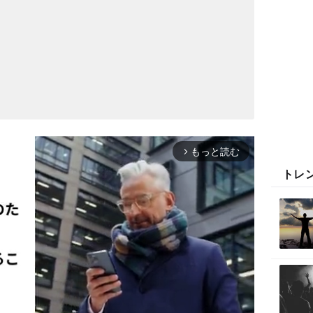
もっと読む
arrow_forward_ios
トレ