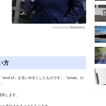
Powered by 
GliaStudios
M
u
t
e
い方
kind of」を言いやすくしたものです。「kinda」の
。

発音します。
