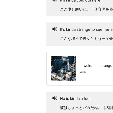
It's kinda cold out here.
ここ少し寒いね。（形容詞を修
It's kinda strange to see her a
こんな場所で彼女ともう一度会
「weird」「str
WURK
He is kinda a fool.
彼はちょっとバカだね。（名詞