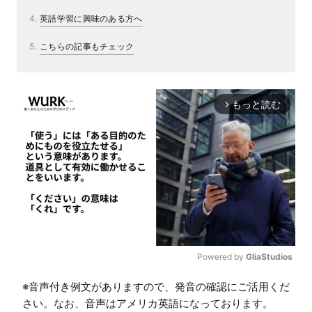
英語学習に興味のある方へ
こちらの記事もチェック
もっと読む
arrow_forward_ios
Powered by 
GliaStudios
M
※音声付き例文がありますので、発音の確認にご活用くだ
u
さい。なお、音声はアメリカ英語になっております。
t