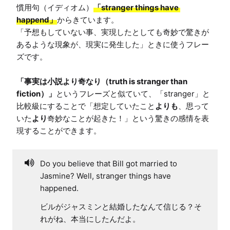
慣用句（イディオム）
「stranger things have 
happend」
からきています。

「予想もしていない事、実現したとしても奇妙で驚きが
あるような現象が、現実に発生した」ときに使うフレー
ズです。

「事実は小説より奇なり（truth is stranger than 
fiction）」
というフレーズと似ていて、「stranger」と
比較級にすることで「想定していたこと
よりも
、思って
いた
より
奇妙なことが起きた！」という驚きの感情を表
現することができます。
Do you believe that Bill got married to
Jasmine? Well, stranger things have
happened.
ビルがジャスミンと結婚したなんて信じる？そ
れがね、本当にしたんだよ。