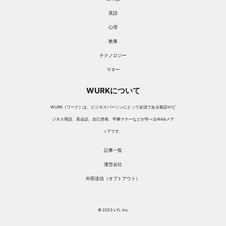
英語
心理
教養
テクノロジー
マネー
WURKについて
WURK［ワーク］は、ビジネスパーソンにとって必須である敬語やビ
ジネス用語、英会話、自己啓発、弔事マナーなどが学べるWebメデ
ィアです。
記事一覧
運営会社
外部送信（オプトアウト）
© 2023 LYL Inc.