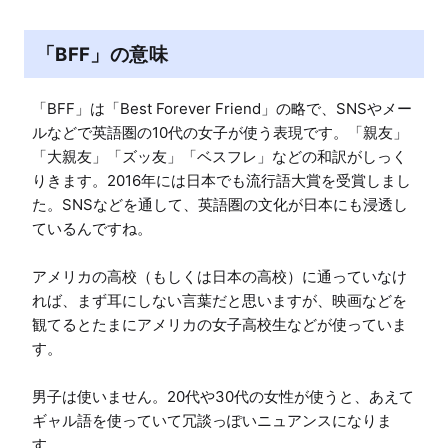
t
e
「BFF」の意味
「BFF」は「Best Forever Friend」の略で、SNSやメー
ルなどで英語圏の10代の女子が使う表現です。「親友」
「大親友」「ズッ友」「ベスフレ」などの和訳がしっく
りきます。2016年には日本でも流行語大賞を受賞しまし
た。SNSなどを通して、英語圏の文化が日本にも浸透し
ているんですね。

アメリカの高校（もしくは日本の高校）に通っていなけ
れば、まず耳にしない言葉だと思いますが、映画などを
観てるとたまにアメリカの女子高校生などが使っていま
す。

男子は使いません。20代や30代の女性が使うと、あえて
ギャル語を使っていて冗談っぽいニュアンスになりま
す。
