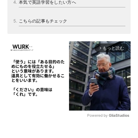
本気で英語学習をしたい方へ
こちらの記事もチェック
もっと読む
arrow_forward_ios
Powered by 
GliaStudios
M
u