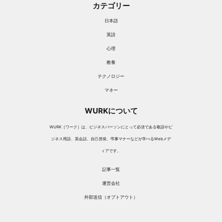
カテゴリー
日本語
英語
心理
教養
テクノロジー
マネー
WURKについて
WURK［ワーク］は、ビジネスパーソンにとって必須である敬語やビ
ジネス用語、英会話、自己啓発、弔事マナーなどが学べるWebメデ
ィアです。
記事一覧
運営会社
外部送信（オプトアウト）