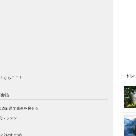
？
室
トレ
学ぶならここ！
英会話
都道府県で先生を探せる
格安レッスン
袋がおすすめ