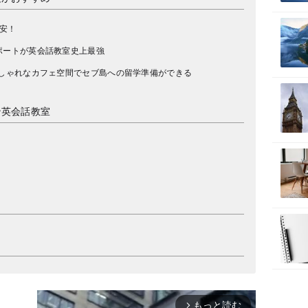
格安！
ポートが英会話教室史上最強
おしゃれなカフェ空間でセブ島への留学準備ができる
ン英会話教室
もっと読む
arrow_forward_ios