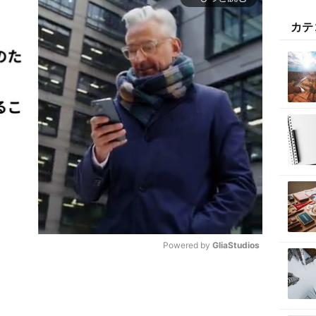
カテ
Powered by 
GliaStudios
M
u