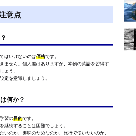
t
e
注意点
か？
てはいけないのは
価格
です。

きません。個人差はありますが、本物の英語を習得す
しょう。

設定を意識しましょう。
的は何か？
学習の
目的
です。

を継続することは困難でしょう。

たいのか、趣味のためなのか、旅行で使いたいのか、