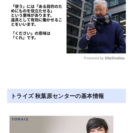
Powered by 
GliaStudios
M
u
t
e
トライズ 秋葉原センターの基本情報