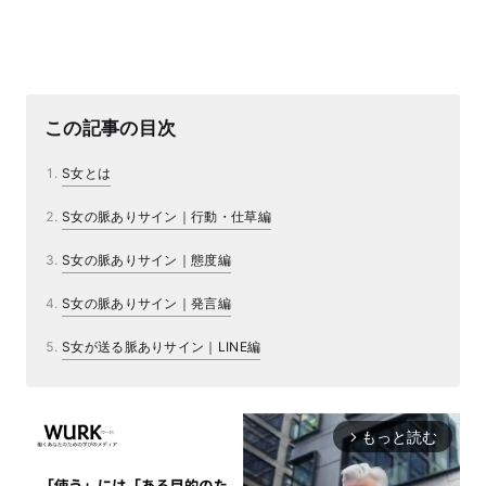
この記事の目次
S女とは
S女の脈ありサイン｜行動・仕草編
S女の脈ありサイン｜態度編
S女の脈ありサイン｜発言編
S女が送る脈ありサイン｜LINE編
もっと読む
arrow_forward_ios