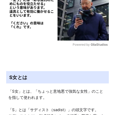
Powered by 
GliaStudios
M
u
t
e
S女とは
「S女」とは、「ちょっと意地悪で強気な女性」のこと
を指して使われます。

「S」とは「サディスト（sadist）」の頭文字です。
