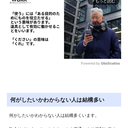
もっと読む
arrow_forward_ios
Powered by 
GliaStudios
M
u
t
e
何がしたいかわからない人は結構多い
何がしたいかわからない人は結構多くいます。
