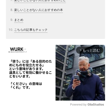
楽しいことがない人におすすめの本
まとめ
こちらの記事もチェック
もっと読む
arrow_forward_ios
Powered by 
GliaStudios