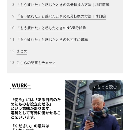
「もう疲れた」と感じたときの気分転換の方法｜消灯前編
「もう疲れた」と感じたときの気分転換の方法｜休日編
「もう疲れた」と感じたときのNG気分転換
「もう疲れた」と感じたときのおすすめ書籍
まとめ
こちらの記事もチェック
もっと読む
arrow_forward_ios