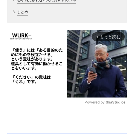
まとめ
もっと読む
arrow_forward_ios
Powered by 
GliaStudios
M
u
t
e