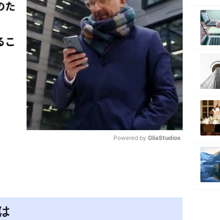
Powered by 
GliaStudios
M
u
t
e
は