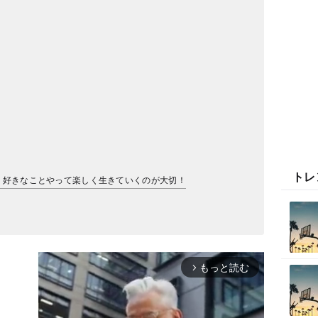
トレ
で、好きなことやって楽しく生きていくのが大切！
もっと読む
arrow_forward_ios