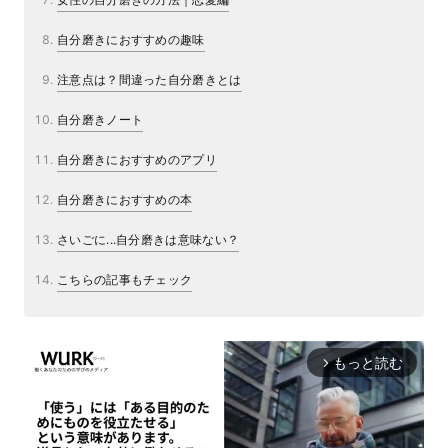
自分磨きにおすすめの趣味
注意点は？間違った自分磨きとは
自分磨きノート
自分磨きにおすすめのアプリ
自分磨きにおすすめの本
さいごに...自分磨きは意味ない？
こちらの記事もチェック
もっと読む
arrow_forward_ios