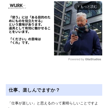
もっと読む
arrow_forward_ios
Powered by 
GliaStudios
M
u
t
e
仕事、楽しんでますか？
「仕事が楽しい」と思えるのって素晴らしいことですよ