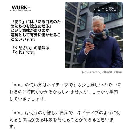
もっと読む
arrow_forward_ios
Powered by 
GliaStudios
M
「nor」の使い方はネイティブですら少し難しいので、慣
u
れるのに時間がかかるかもしれませんが、しっかり学習
t
していきましょう。

e
「nor」は使うのが難しい言葉で、ネイティブのように使
えると気品がある印象を与えることができると思いま
す。
