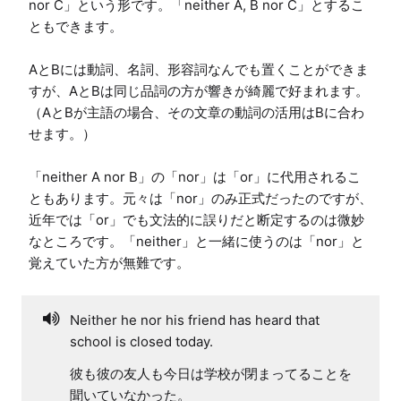
nor C」という形です。「neither A, B nor C」とするこ
ともできます。

AとBには動詞、名詞、形容詞なんでも置くことができま
すが、AとBは同じ品詞の方が響きが綺麗で好まれます。
（AとBが主語の場合、その文章の動詞の活用はBに合わ
せます。）

「neither A nor B」の「nor」は「or」に代用されるこ
ともあります。元々は「nor」のみ正式だったのですが、
近年では「or」でも文法的に誤りだと断定するのは微妙
なところです。「neither」と一緒に使うのは「nor」と
覚えていた方が無難です。
Neither he nor his friend has heard that
school is closed today.
彼も彼の友人も今日は学校が閉まってることを
聞いていなかった。