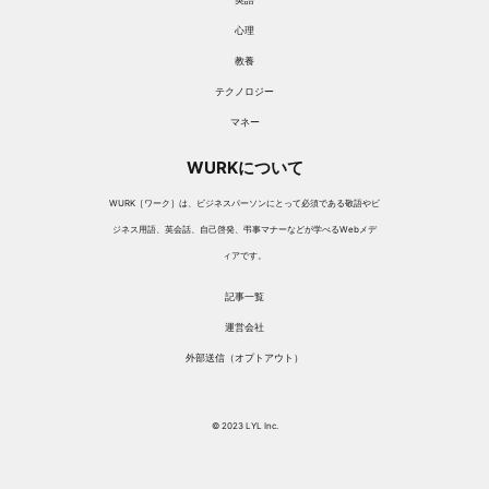
心理
教養
テクノロジー
マネー
WURKについて
WURK［ワーク］は、ビジネスパーソンにとって必須である敬語やビ
ジネス用語、英会話、自己啓発、弔事マナーなどが学べるWebメデ
ィアです。
記事一覧
運営会社
外部送信（オプトアウト）
© 2023 LYL Inc.