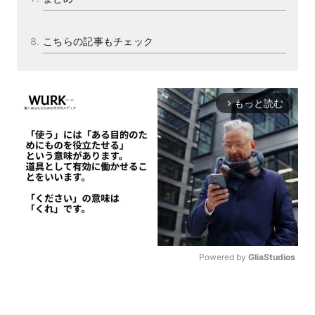
こちらの記事もチェック
もっと読む
arrow_forward_ios
Powered by 
GliaStudios
M
u
t