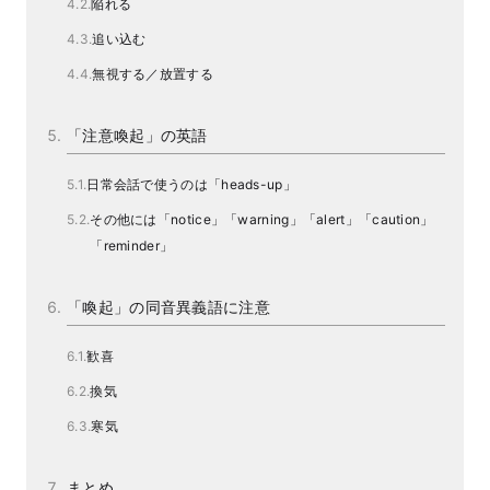
陥れる
追い込む
無視する／放置する
「注意喚起」の英語
日常会話で使うのは「heads-up」
その他には「notice」「warning」「alert」「caution」
「reminder」
「喚起」の同音異義語に注意
歓喜
換気
寒気
まとめ