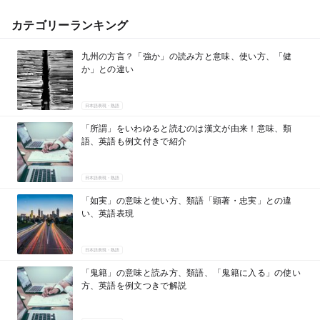
カテゴリーランキング
九州の方言？「強か」の読み方と意味、使い方、「健
か」との違い
日本語表現・熟語
「所謂」をいわゆると読むのは漢文が由来！意味、類
語、英語も例文付きで紹介
日本語表現・熟語
「如実」の意味と使い方、類語「顕著・忠実」との違
い、英語表現
日本語表現・熟語
「鬼籍」の意味と読み方、類語、「鬼籍に入る」の使い
方、英語を例文つきで解説