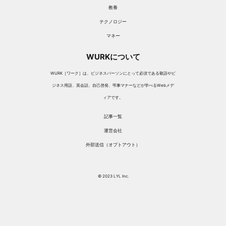
教養
テクノロジー
マネー
WURKについて
WURK［ワーク］は、ビジネスパーソンにとって必須である敬語やビ
ジネス用語、英会話、自己啓発、弔事マナーなどが学べるWebメデ
ィアです。
記事一覧
運営会社
外部送信（オプトアウト）
© 2023 LYL Inc.