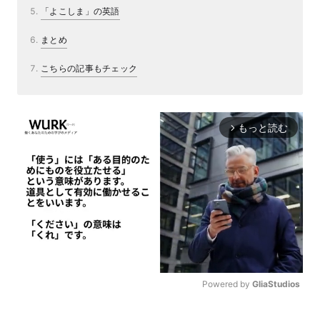
「よこしま」の英語
まとめ
こちらの記事もチェック
もっと読む
arrow_forward_ios
Powered by 
GliaStudios
M