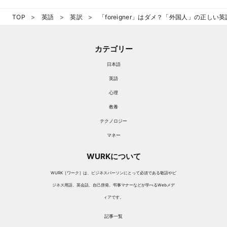
TOP
英語
英訳
「foreigner」はダメ？「外国人」の正しい
カテゴリー
日本語
英語
心理
教養
テクノロジー
マネー
WURKについて
WURK［ワーク］は、ビジネスパーソンにとって必須である敬語やビ
ジネス用語、英会話、自己啓発、弔事マナーなどが学べるWebメデ
ィアです。
記事一覧