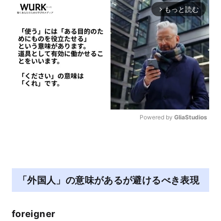
もっと読む
arrow_forward_ios
Powered by 
GliaStudios
M
u
t
e
「外国人」の意味があるが避けるべき表現
foreigner