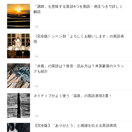
「講師」を意味する英語4つを類語・例文つきで詳しく
解説
英訳
《完全版》シーン別「よろしくお願いします」の英語表
現
英訳
「水着」の英語は？発音・読み方は？米英豪新のスラン
グも紹介
英訳
ネイティブがよく使う「温泉」の英語表現3選！
英訳
【完全版】「ありがとう」と感謝を伝える英語表現