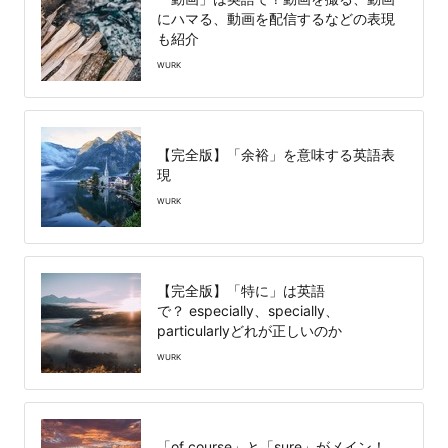
にハマる、動画を配信するなどの表現
も紹介
WURK
【完全版】「余裕」を意味する英語表
現
WURK
【完全版】「特に」は英語
で？ especially、specially、
particularlyどれが正しいのか
WURK
「of course」と「sure」がメイン！