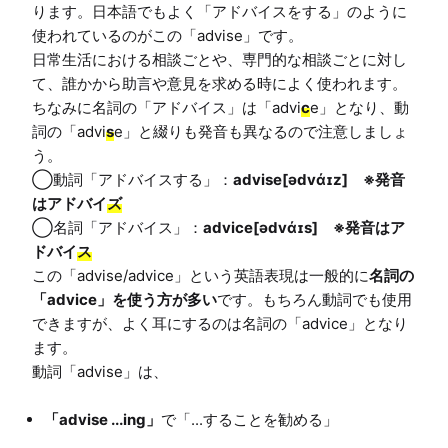
ります。日本語でもよく「アドバイスをする」のように
使われているのがこの「advise」です。

日常生活における相談ごとや、専門的な相談ごとに対し
て、誰かから助言や意見を求める時によく使われます。

ちなみに名詞の「アドバイス」は「advi
c
e」となり、動
詞の「advi
s
e」と綴りも発音も異なるので注意しましょ
う。

◯動詞「アドバイスする」：
advise[ədvάɪz]　※発音
はアドバイ
ズ
◯名詞「アドバイス」：
advice[ədvάɪs]　※発音はア
ドバイ
ス
この「advise/advice」という英語表現は一般的に
名詞の
「advice」を使う方が多い
です。もちろん動詞でも使用
できますが、よく耳にするのは名詞の「advice」となり
ます。

「advise ...ing」
で「...することを勧める」