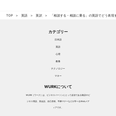
TOP
英語
英訳
「相談する・相談に乗る」の英語でどう表現
カテゴリー
日本語
英語
心理
教養
テクノロジー
マネー
WURKについて
WURK［ワーク］は、ビジネスパーソンにとって必須である敬語やビ
ジネス用語、英会話、自己啓発、弔事マナーなどが学べるWebメデ
ィアです。