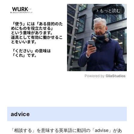
もっと読む
arrow_forward_ios
Powered by 
GliaStudios
M
u
t
e
advice
「相談する」を意味する英単語に動詞の「advise」があ