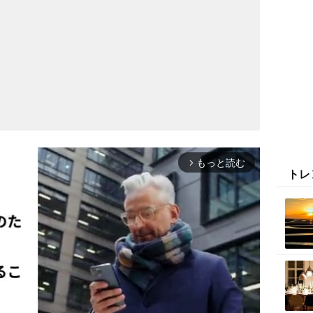
もっと読む
arrow_forward_ios
トレ