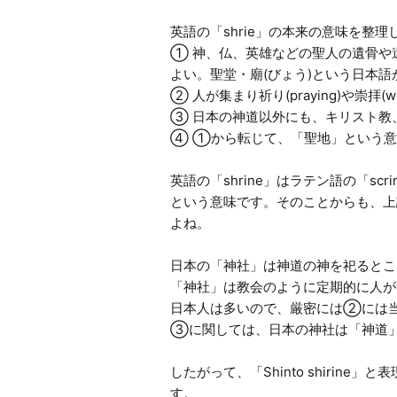
英語の「shrie」の本来の意味を整理
① 神、仏、英雄などの聖人の遺骨や
よい。聖堂・廟(びょう)という日本語
② 人が集まり祈り(praying)や崇拝(w
③ 日本の神道以外にも、キリスト教
④ ①から転じて、「聖地」という意
英語の「shrine」はラテン語の「s
という意味です。そのことからも、
よね。

日本の「神社」は神道の神を祀るとこ
「神社」は教会のように定期的に人が
日本人は多いので、厳密には②には当
③に関しては、日本の神社は「神道」の
したがって、「Shinto shirin
す。