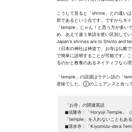
こうして見ると「shrine」との違い
所であるという点です。ですからネイ
「temple」じゃん！と思う方が多
め、あえて違う単語を使い区別してい
Japan's shrines are to Shinto and te
（日本の神社は神道で、お寺は仏教で
で簡単に説明することが可能です。こ
るのかと教養のあるネイティブなら理
「temple」の語源はラテン語の「t
意味でした。②のニュアンスと合っ
「お寺」の関連英語

◼法隆寺：「Horyuji Temple
「temple」を入れないこともある
◼清水寺：「Kiyomizu-dera 