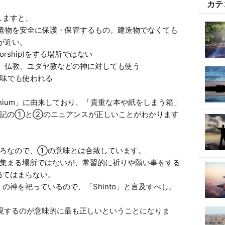
カテ
しますと、

遺物を安全に保護・保管するもの。建造物でなくても
が近い。

orship)をする場所ではない

、仏教、ユダヤ教などの神に対しても使う

味でも使われる

crinium」に由来しており、「貴重な本や紙をしまう箱」
上記の①と②のニュアンスが正しいことがわかります
ろなので、①の意味とは合致しています。

集まる場所ではないが、常習的に祈りや願い事をする
てはまらない。

神を祀っているので、「Shinto」と言及すべし。

e」と表現するのが意味的に最も正しいということになりま