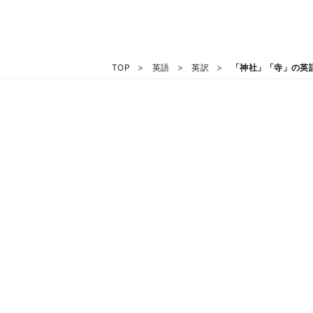
TOP
英語
英訳
「神社」「寺」の英