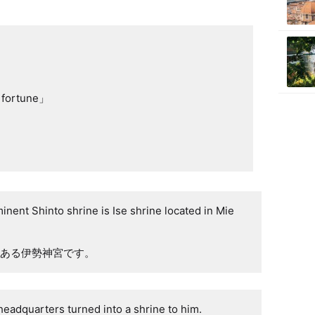
ortune」

nent Shinto shrine is Ise shrine located in Mie
ある伊勢神宮です。
headquarters turned into a shrine to him.