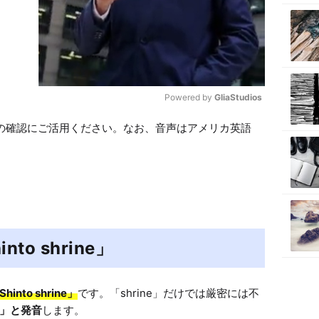
Powered by 
GliaStudios
の確認にご活用ください。なお、音声はアメリカ英語
M
u
t
e
o shrine」
Shinto shrine」
です。「shrine」だけでは厳密には不
ン」と発音
します。
