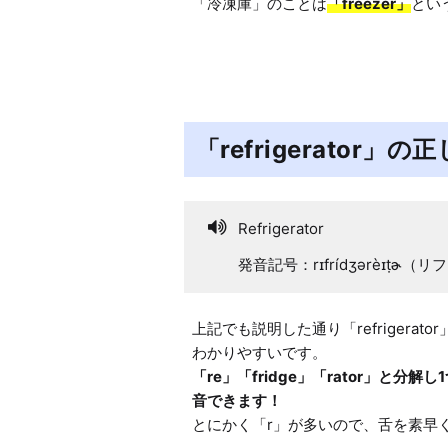
「冷凍庫」のことは
「freezer」
とい
「refrigerator」
Refrigerator
発音記号：rɪfrídʒərèɪṭɚ
上記でも説明した通り「refriger
「re」「fridge」「rator」と
音できます！
とにかく「r」が多いので、舌を素早く