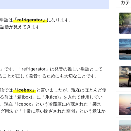
カテ
単語は
「refrigerator」
になります。

す。「refrigerator」は発音の難しい単語として
ることが正しく発音するためにも大切なことです。

語では
「icebox」
と言いましたが、現在はほとんど使
は「箱(box)」に「氷(ice)」を入れて使用してい
現在「icebox」という冷蔵庫に内蔵された「製氷
ラング用法で「非常に寒い閉ざされた空間」という意味か