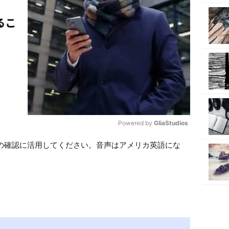
Powered by 
GliaStudios
の確認に活用してください。音声はアメリカ英語にな
M
u
t
e