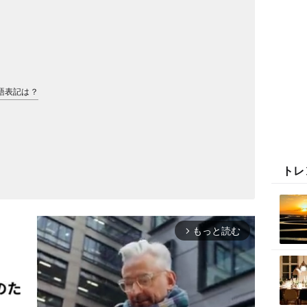
英語表記は？
トレ
もっと読む
arrow_forward_ios