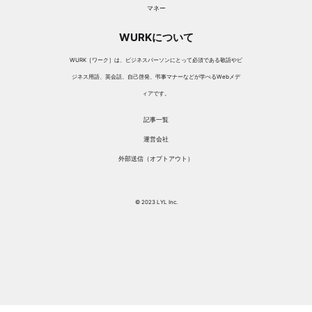
マネー
WURKについて
WURK［ワーク］は、ビジネスパーソンにとって必須である敬語やビ
ジネス用語、英会話、自己啓発、弔事マナーなどが学べるWebメデ
ィアです。
記事一覧
運営会社
外部送信（オプトアウト）
© 2023 LYL Inc.