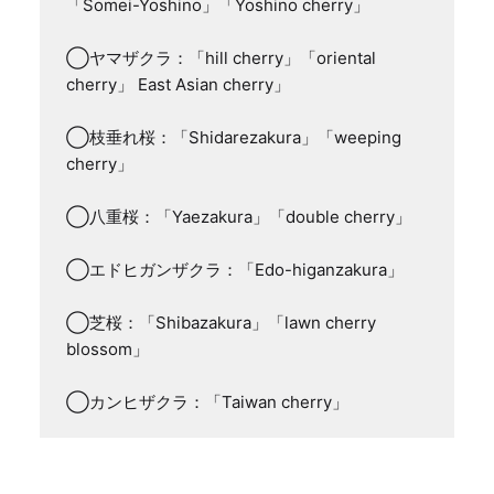
「Somei-Yoshino」「Yoshino cherry」

◯ヤマザクラ：「hill cherry」「oriental 
cherry」 East Asian cherry」

◯枝垂れ桜：「Shidarezakura」「weeping 
cherry」

◯八重桜：「Yaezakura」「double cherry」

◯エドヒガンザクラ：「Edo-higanzakura」

◯芝桜：「Shibazakura」「lawn cherry 
blossom」

◯カンヒザクラ：「Taiwan cherry」