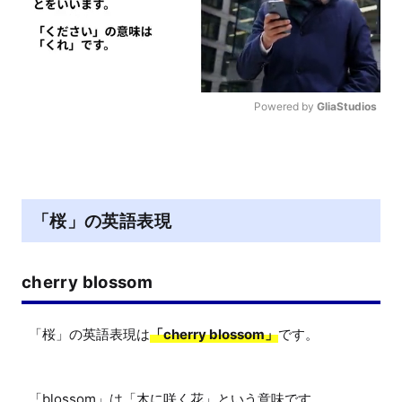
Powered by 
GliaStudios
M
u
t
e
「桜」の英語表現
cherry blossom
「桜」の英語表現は
「cherry blossom」
です。

「blossom」は「木に咲く花」という意味です。
