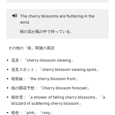
The cherry blossoms are fluttering in the
wind.
桜の花が風の中で待っている。
花見：「cherry-blossom viewing」
花見スポット；「cherry blossom viewing spots」
桜前線：「the cherry blossom front」
桜の開花予想：「Cherry blossom forecast」
桜吹雪：「a shower of falling cherry blossoms」「a
blizzard of scattering cherry blossom」
桜色：「pink」「rosy」