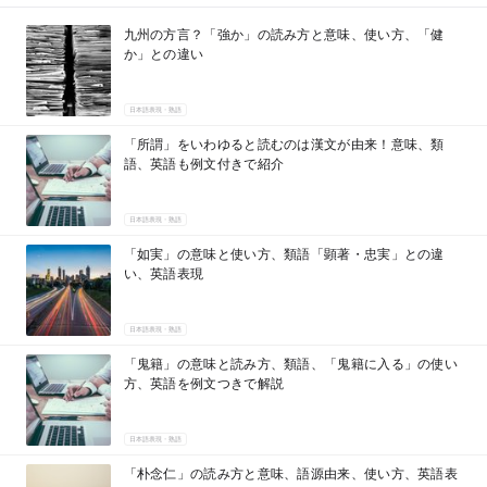
九州の方言？「強か」の読み方と意味、使い方、「健
か」との違い
日本語表現・熟語
「所謂」をいわゆると読むのは漢文が由来！意味、類
語、英語も例文付きで紹介
日本語表現・熟語
「如実」の意味と使い方、類語「顕著・忠実」との違
い、英語表現
日本語表現・熟語
「鬼籍」の意味と読み方、類語、「鬼籍に入る」の使い
方、英語を例文つきで解説
日本語表現・熟語
「朴念仁」の読み方と意味、語源由来、使い方、英語表