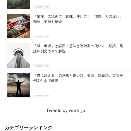
日本語表現・熟語
「惰性」の読み方、意味、使い方！「慣性」との違い、
類語、英語も紹介
日本語表現・熟語
「誠に遺憾」は誤用？意味と政治家の使い方、類語、英
語を例文つきで解説
日本語表現・熟語
「優に超える」の意味と使い方、類語、対義語、英語を
例文付きで解説
日本語表現・熟語
Tweets by wurk_jp
カテゴリーランキング