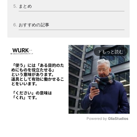
まとめ
おすすめの記事
もっと読む
arrow_forward_ios
Powered by 
GliaStudios
M
u