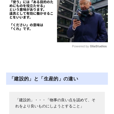
Powered by 
GliaStudios
M
u
t
e
「建設的」と「生産的」の違い
「建設的」・・・「物事の良い点を認めて、そ
れをより良いものにしようとすること」
