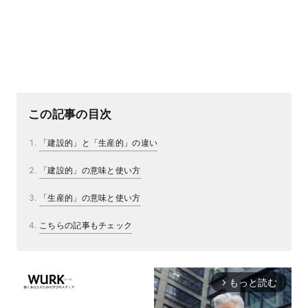
この記事の目次
「建設的」と「生産的」の違い
「建設的」の意味と使い方
「生産的」の意味と使い方
こちらの記事もチェック
もっと読む
arrow_forward_ios