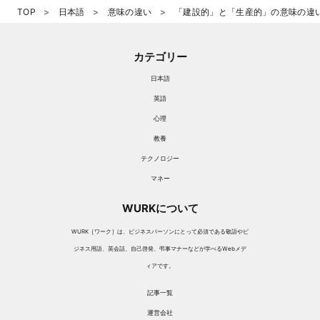
TOP
日本語
意味の違い
「建設的」と「生産的」の意味の違
カテゴリー
日本語
英語
心理
教養
テクノロジー
マネー
WURKについて
WURK［ワーク］は、ビジネスパーソンにとって必須である敬語やビ
ジネス用語、英会話、自己啓発、弔事マナーなどが学べるWebメデ
ィアです。
記事一覧
運営会社