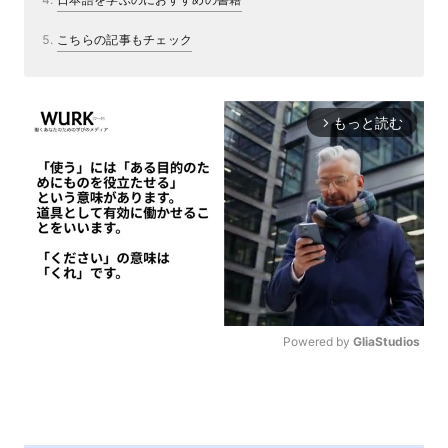
こちらの記事もチェック
もっと読む
arrow_forward_ios
Powered by 
GliaStudios
M
u
t
e