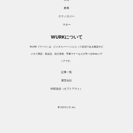
教養
テクノロジー
マネー
WURKについて
WURK［ワーク］は、ビジネスパーソンにとって必須である敬語やビ
ジネス用語、英会話、自己啓発、弔事マナーなどが学べるWebメデ
ィアです。
記事一覧
運営会社
外部送信（オプトアウト）
© 2023 LYL Inc.