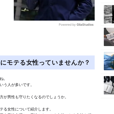
Powered by 
GliaStudios
M
u
t
e
のにモテる女性っていませんか？
ね。

いう人が多いです。

方が男性も守りたくなるのでしょうか。

テる女性について紹介します。
