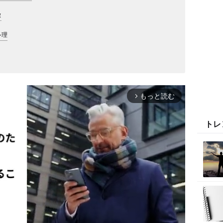
徴
心理
もっと読む
arrow_forward_ios
トレ