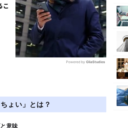
Powered by 
GliaStudios
M
u
t
e
こちょい」とは？
源と意味