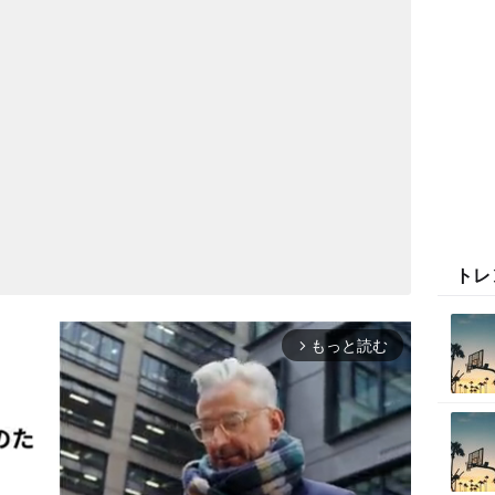
トレ
もっと読む
arrow_forward_ios