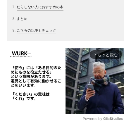
だらしない人におすすめの本
まとめ
こちらの記事もチェック
もっと読む
arrow_forward_ios
Powered by 
GliaStudios
M