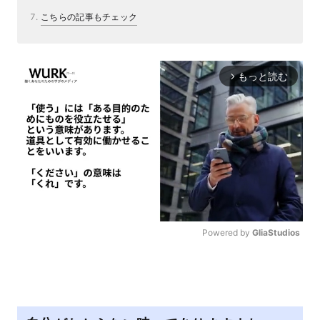
こちらの記事もチェック
もっと読む
arrow_forward_ios
Powered by 
GliaStudios
M
u
t
e