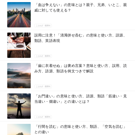
「血は争えない」の意味とは？親子、兄弟、いとこ、親
戚に対しても使える？
ことわざ・慣用句
誤用に注意！「清濁併せ呑む」の意味と使い方、語源、
類語、英語表現
ことわざ・慣用句
「歯に衣着せぬ」は褒め言葉？意味と使い方、誤用、読
み方、語源、類語を例文つきで解説
ことわざ・慣用句
「お門違い」の意味と使い方、語源、類語「筋違い・見
当違い・畑違い」との違いとは？
ことわざ・慣用句
「行間を読む」の意味と使い方、類語、「空気を読む」
との違い