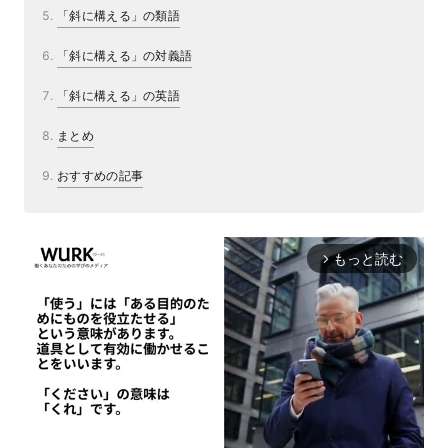
「斜に構える」の類語
「斜に構える」の対義語
「斜に構える」の英語
まとめ
おすすめの記事
もっと読む
arrow_forward_ios