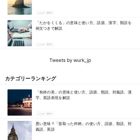
ことわざ・慣用句
「たかをくくる」の意味と使い方、語源、漢字、類語を
例文つきで解説
ことわざ・慣用句
Tweets by wurk_jp
カテゴリーランキング
「有終の美」の意味と使い方、語源、類語、対義語、漢
字、英語表現を解説
ことわざ・慣用句
悪い意味？「昔取った杵柄」の使い方、語源、類語、対
義語、英語