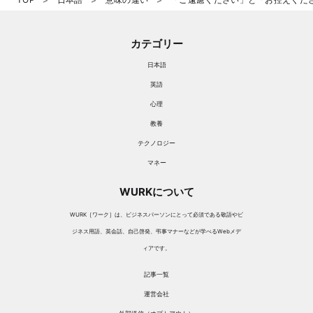
カテゴリー
日本語
英語
心理
教養
テクノロジー
マネー
WURKについて
WURK［ワーク］は、ビジネスパーソンにとって必須である敬語やビ
ジネス用語、英会話、自己啓発、弔事マナーなどが学べるWebメデ
ィアです。
記事一覧
運営会社