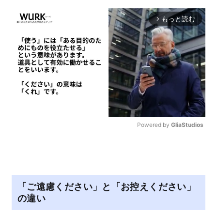
もっと読む
arrow_forward_ios
Powered by 
GliaStudios
M
u
t
e
「ご遠慮ください」と「お控えください」
の違い