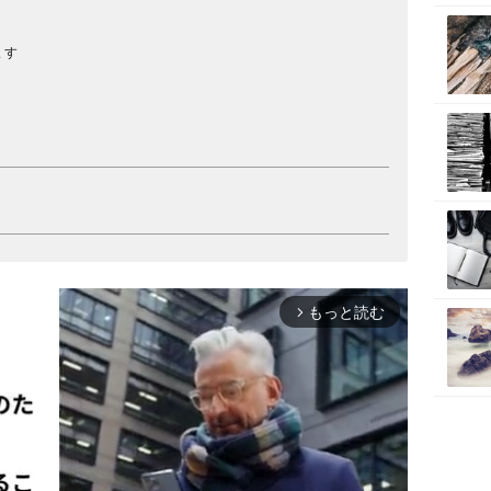
ます
もっと読む
arrow_forward_ios