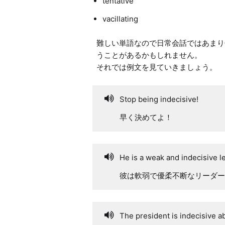
tentative
vacillating
難しい単語なので日常会話ではあまり
うことがあるかもしれません。

Stop being indecisive!
早く決めてよ！
He is a weak and indecisive l
彼は軟弱で優柔不断なリーダー
The president is indecisive ab