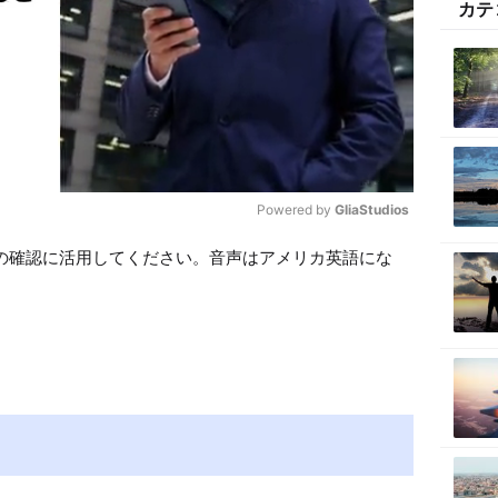
カテ
Powered by 
GliaStudios
の確認に活用してください。音声はアメリカ英語にな
M
u
t
e