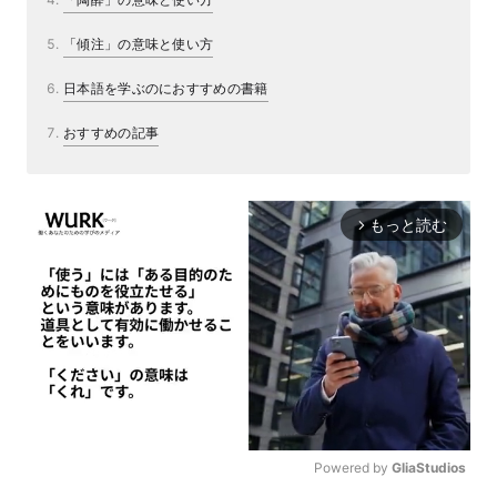
「傾注」の意味と使い方
日本語を学ぶのにおすすめの書籍
おすすめの記事
もっと読む
arrow_forward_ios
Powered by 
GliaStudios