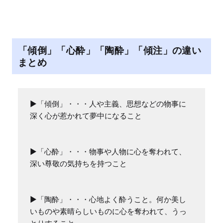
M
u
t
e
「傾倒」「心酔」「陶酔」「傾注」の違い
まとめ
▶︎「傾倒」・・・人や主義、思想などの物事に
深く心が惹かれて夢中になること

▶︎「心酔」・・・物事や人物に心を奪われて、
深い尊敬の気持ちを持つこと

▶︎「陶酔」・・・心地よく酔うこと。何か美し
いものや素晴らしいものに心を奪われて、うっ