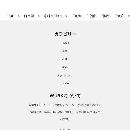
TOP
日本語
意味の違い
「傾倒」「心酔」「陶酔」「傾注」
カテゴリー
日本語
英語
心理
教養
テクノロジー
マネー
WURKについて
WURK［ワーク］は、ビジネスパーソンにとって必須である敬語やビ
ジネス用語、英会話、自己啓発、弔事マナーなどが学べるWebメデ
ィアです。
記事一覧