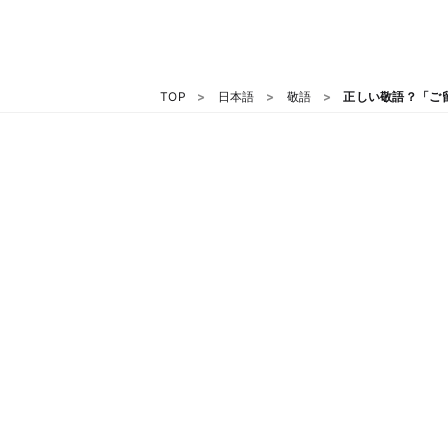
TOP
日本語
敬語
正しい敬語？「ご