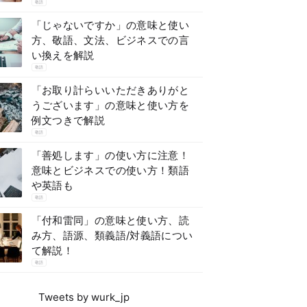
敬語
「じゃないですか」の意味と使い
方、敬語、文法、ビジネスでの言
い換えを解説
敬語
「お取り計らいいただきありがと
うございます」の意味と使い方を
例文つきで解説
敬語
「善処します」の使い方に注意！
意味とビジネスでの使い方！類語
や英語も
敬語
「付和雷同」の意味と使い方、読
み方、語源、類義語/対義語につい
て解説！
敬語
Tweets by wurk_jp