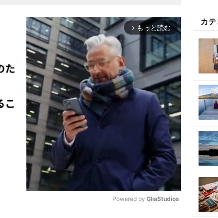
カテ
もっと読む
arrow_forward_ios
Powered by 
GliaStudios