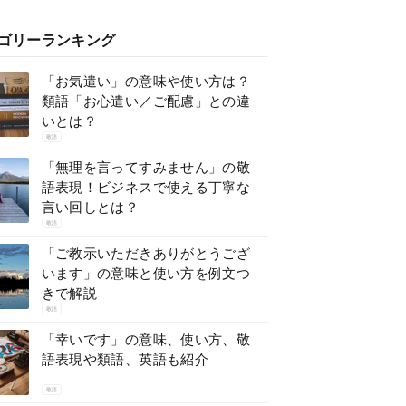
ゴリーランキング
「お気遣い」の意味や使い方は？
類語「お心遣い／ご配慮」との違
いとは？
敬語
「無理を言ってすみません」の敬
語表現！ビジネスで使える丁寧な
言い回しとは？
敬語
「ご教示いただきありがとうござ
います」の意味と使い方を例文つ
きで解説
敬語
「幸いです」の意味、使い方、敬
語表現や類語、英語も紹介
敬語