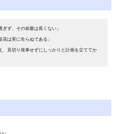
過ぎず、その命脈は長くない」
徒花は実に生らぬである」
え、見切り発車せずにしっかりと計画を立ててか
け）
