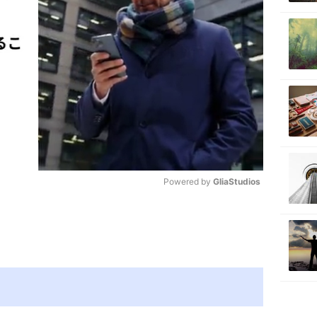
Powered by 
GliaStudios
M
u
t
e