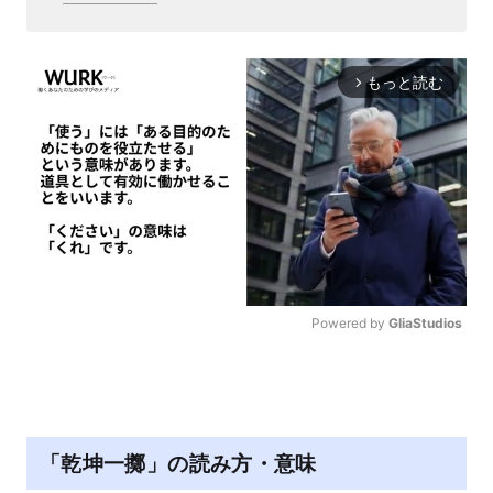
もっと読む
arrow_forward_ios
Powered by 
GliaStudios
M
u
t
e
「乾坤一擲」の読み方・意味