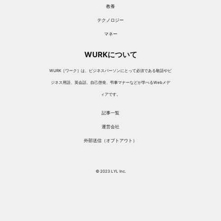
教養
テクノロジー
マネー
WURKについて
WURK［ワーク］は、ビジネスパーソンにとって必須である敬語やビ
ジネス用語、英会話、自己啓発、弔事マナーなどが学べるWebメデ
ィアです。
記事一覧
運営会社
外部送信（オプトアウト）
© 2023 LYL Inc.