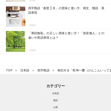
四字熟語
四字熟語「創意工夫」の意味と使い方、例文、類語、英
語表現
四字熟語
「厚顔無恥」の正しい意味と使い方！「傍若無人」との
違いや英語表現とは？
四字熟語
TOP
日本語
四字熟語
例文付き「乾坤一擲（けんこんいって
カテゴリー
日本語
英語
心理