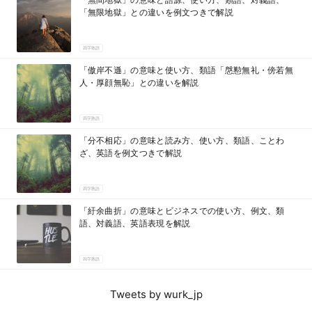
「無限地獄」との違いを例文つきで解説
四字熟語
「傲岸不遜」の意味と使い方、類語「慇懃無礼・傍若無
人・厚顔無恥」との違いを解説
四字熟語
「分不相応」の意味と読み方、使い方、類語、ことわ
ざ、英語を例文つきで解説
四字熟語
「紆余曲折」の意味とビジネスでの使い方、例文、類
語、対義語、英語表現を解説
四字熟語
Tweets by wurk_jp