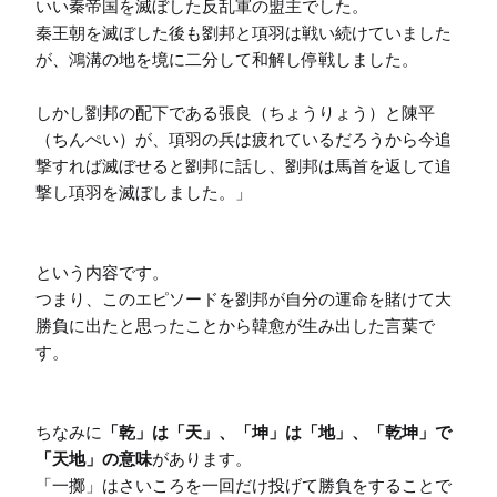
いい秦帝国を滅ぼした反乱軍の盟主でした。

秦王朝を滅ぼした後も劉邦と項羽は戦い続けていました
が、鴻溝の地を境に二分して和解し停戦しました。

しかし劉邦の配下である張良（ちょうりょう）と陳平
（ちんぺい）が、項羽の兵は疲れているだろうから今追
撃すれば滅ぼせると劉邦に話し、劉邦は馬首を返して追
撃し項羽を滅ぼしました。」

という内容です。

つまり、このエピソードを劉邦が自分の運命を賭けて大
勝負に出たと思ったことから韓愈が生み出した言葉で
す。

ちなみに
「乾」は「天」、「坤」は「地」、「乾坤」で
「天地」の意味
があります。

「一擲」はさいころを一回だけ投げて勝負をすることで