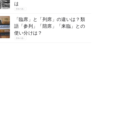
は
意味の違い
「臨席」と「列席」の違いは？類
語「参列」「陪席」「来臨」との
使い分けは？
意味の違い