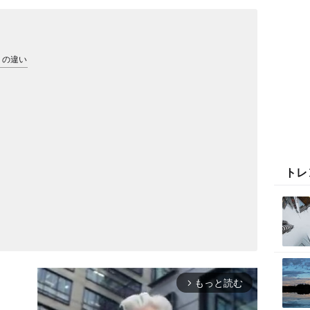
」の違い
トレ
もっと読む
arrow_forward_ios