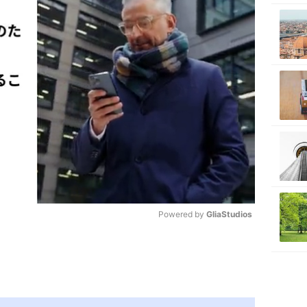
Powered by 
GliaStudios
M
u
t