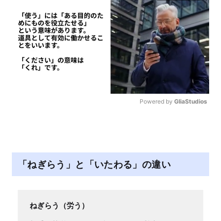
Powered by 
GliaStudios
M
u
t
e
「ねぎらう」と「いたわる」の違い
ねぎらう（労う）