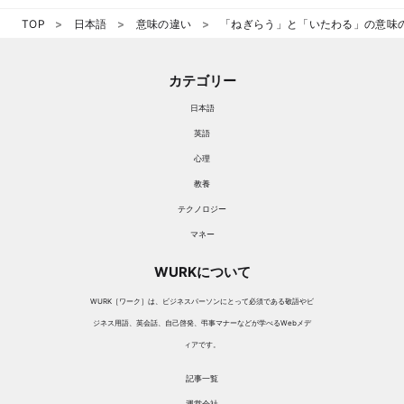
TOP
日本語
意味の違い
「ねぎらう」と「いたわる」の意味
カテゴリー
日本語
英語
心理
教養
テクノロジー
マネー
WURKについて
WURK［ワーク］は、ビジネスパーソンにとって必須である敬語やビ
ジネス用語、英会話、自己啓発、弔事マナーなどが学べるWebメデ
ィアです。
記事一覧
運営会社