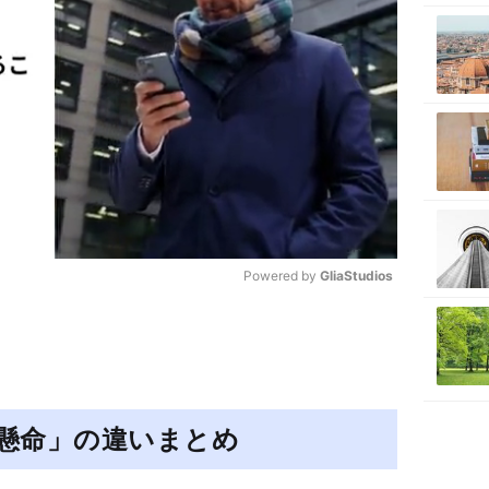
Powered by 
GliaStudios
M
u
t
e
懸命」の違いまとめ