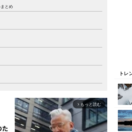
いまとめ
トレ
もっと読む
arrow_forward_ios