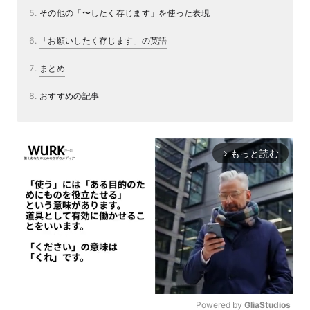
その他の「〜したく存じます」を使った表現
「お願いしたく存じます」の英語
まとめ
おすすめの記事
もっと読む
arrow_forward_ios
Powered by 
GliaStudios