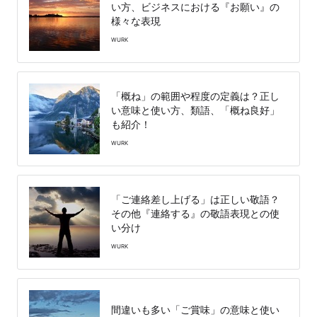
い方、ビジネスにおける『お願い』の
様々な表現
WURK
「概ね」の範囲や程度の定義は？正し
い意味と使い方、類語、「概ね良好」
も紹介！
WURK
「ご連絡差し上げる」は正しい敬語？
その他『連絡する』の敬語表現との使
い分け
WURK
間違いも多い「ご賞味」の意味と使い