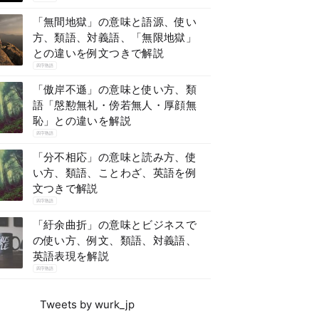
「無間地獄」の意味と語源、使い
方、類語、対義語、「無限地獄」
との違いを例文つきで解説
四字熟語
「傲岸不遜」の意味と使い方、類
語「慇懃無礼・傍若無人・厚顔無
恥」との違いを解説
四字熟語
「分不相応」の意味と読み方、使
い方、類語、ことわざ、英語を例
文つきで解説
四字熟語
「紆余曲折」の意味とビジネスで
の使い方、例文、類語、対義語、
英語表現を解説
四字熟語
Tweets by wurk_jp