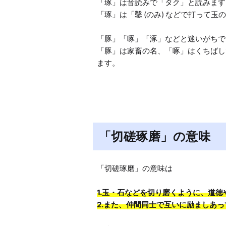
「琢」は音読みで「タク」と読みます。
「琢」は「鑿 (のみ) などで打って玉
「豚」「啄」「涿」などと迷いがちで
「豚」は家畜の名、「啄」はくちばし
ます。
「切磋琢磨」の意味
1.玉・石などを切り磨くように、道徳