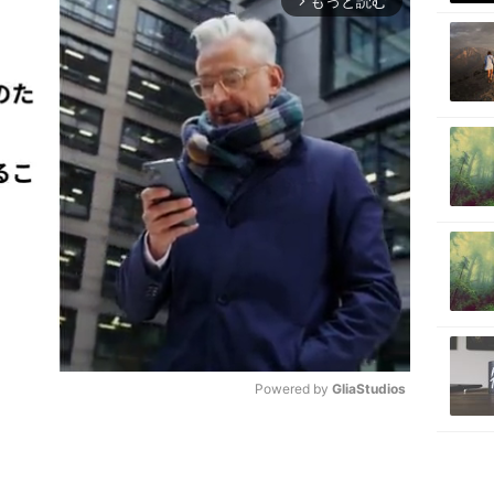
もっと読む
arrow_forward_ios
Powered by 
GliaStudios
M
u