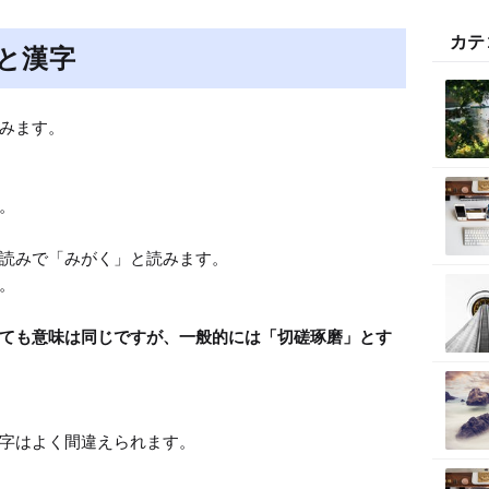
t
カテ
e
と漢字
みます。



読みで「みがく」と読みます。

ても意味は同じですが、一般的には「切磋琢磨」とす
字はよく間違えられます。
